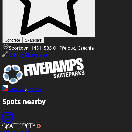
Concrete
Skatepark
Sportovní 1451, 535 01 Přelouč, Czechia
Built by
Fiveramps
Czechia
Přelouč
Spots nearby