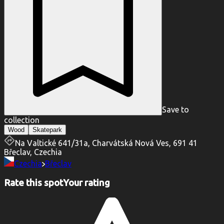
Save to
collection
Wood
Skatepark
Na Valtické 641/31a, Charvátská Nová Ves, 691 41
Břeclav, Czechia
Czechia
Břeclav
Rate this spot
Your rating